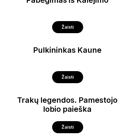
Pabėgimas iš Kalėjimo
Žaisti
Pulkininkas Kaune
Žaisti
Trakų legendos. Pamestojo
lobio paieška
Žaisti