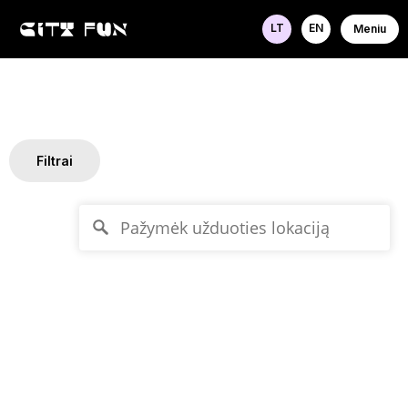
LT
EN
Meniu
Filtrai