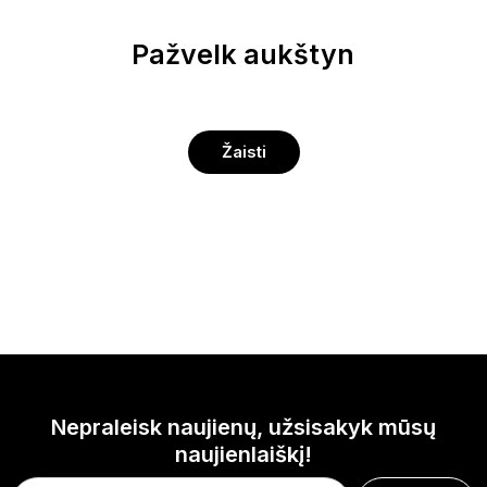
Pažvelk aukštyn
Žaisti
Nepraleisk naujienų, užsisakyk mūsų
naujienlaiškį!