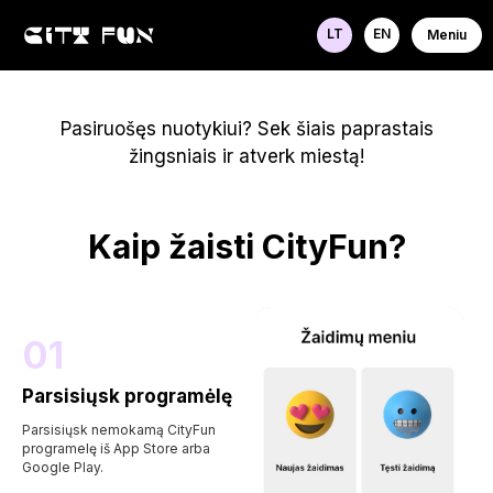
LT
EN
Meniu
Pasiruošęs nuotykiui? Sek šiais paprastais
žingsniais ir atverk miestą!
Kaip žaisti CityFun?
01
Parsisiųsk programėlę
Parsisiųsk nemokamą CityFun
programelę iš App Store arba
Google Play.