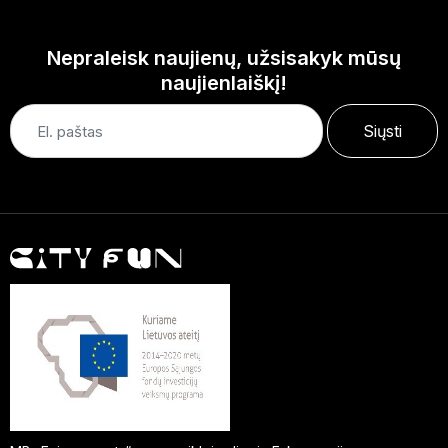
Nepraleisk naujienų, užsisakyk mūsų
naujienlaiškį!
Siųsti