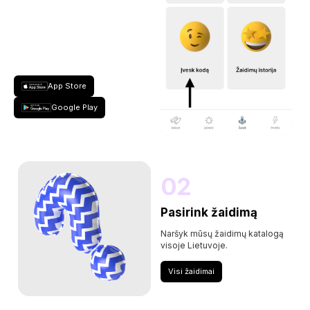
App Store
Google Play
02
Pasirink žaidimą
Naršyk mūsų žaidimų katalogą
visoje Lietuvoje.
Visi žaidimai