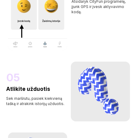
Atsidaryk CityFun programelę,
įjunk GPS ir įvesk aktyvavimo
kodą.
05
Atlikite užduotis
Sek maršrutu, pasiek kiekvieną
tašką ir atrakink istorijų užduotis.