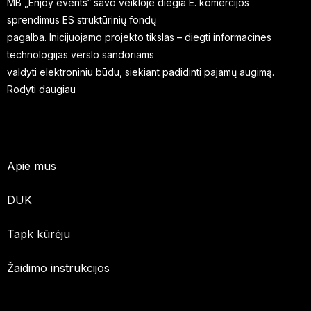
MB „Enjoy events“ savo veikloje diegia E. komercijos
sprendimus ES struktūrinių fondų
pagalba. Inicijuojamo projekto tikslas – diegti informacines
technologijas verslo sandoriams
valdyti elektroniniu būdu, siekiant padidinti pajamų augimą.
Rodyti daugiau
Apie mus
DUK
Tapk kūrėju
Žaidimo instrukcijos