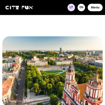
LT
EN
Meniu