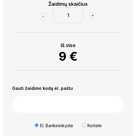
Žaidimų skaičius
Iš viso
9
€
Gauti žaidimo kodą el. paštu
El. Bankininkyste
Kortele