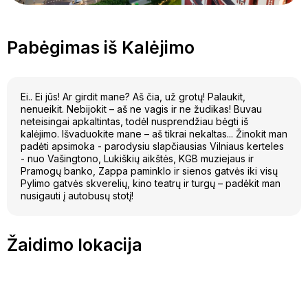
Pabėgimas iš Kalėjimo
Ei.. Ei jūs! Ar girdit mane? Aš čia, už grotų! Palaukit,
nenueikit. Nebijokit – aš ne vagis ir ne žudikas! Buvau
neteisingai apkaltintas, todėl nusprendžiau bėgti iš
kalėjimo. Išvaduokite mane – aš tikrai nekaltas... Žinokit man
padėti apsimoka - parodysiu slapčiausias Vilniaus kerteles
- nuo Vašingtono, Lukiškių aikštės, KGB muziejaus ir
Pramogų banko, Zappa paminklo ir sienos gatvės iki visų
Pylimo gatvės skverelių, kino teatrų ir turgų – padėkit man
nusigauti į autobusų stotį!
Žaidimo lokacija