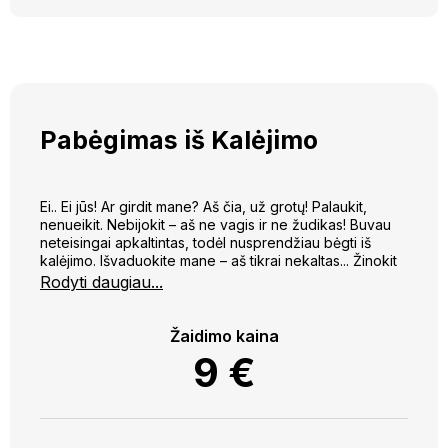
Pabėgimas iš Kalėjimo
Ei.. Ei jūs! Ar girdit mane? Aš čia, už grotų! Palaukit,
nenueikit. Nebijokit – aš ne vagis ir ne žudikas! Buvau
neteisingai apkaltintas, todėl nusprendžiau bėgti iš
kalėjimo. Išvaduokite mane – aš tikrai nekaltas... Žinokit
man padėti apsimoka - parodysiu slapčiausias Vilniaus
Rodyti daugiau...
kerteles - nuo Vašingtono, Lukiškių aikštės, KGB
muziejaus ir Pramogų banko, Zappa paminklo ir sienos
gatvės iki visų Pylimo gatvės skverelių, kino teatrų ir
Žaidimo kaina
turgų – padėkit man nusigauti į autobusų stotį!
9
€