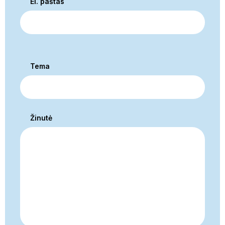
El. paštas
Tema
Žinutė