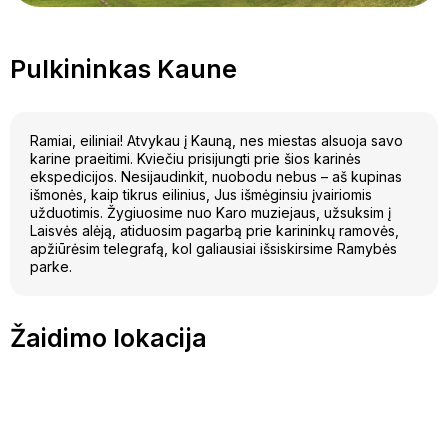
Pulkininkas Kaune
Ramiai, eiliniai! Atvykau į Kauną, nes miestas alsuoja savo
karine praeitimi. Kviečiu prisijungti prie šios karinės
ekspedicijos. Nesijaudinkit, nuobodu nebus – aš kupinas
išmonės, kaip tikrus eilinius, Jus išmėginsiu įvairiomis
užduotimis. Žygiuosime nuo Karo muziejaus, užsuksim į
Laisvės alėją, atiduosim pagarbą prie karininkų ramovės,
apžiūrėsim telegrafą, kol galiausiai išsiskirsime Ramybės
parke.
Žaidimo lokacija