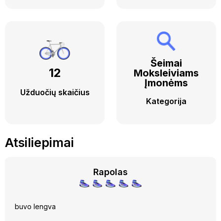
Šeimai
12
Moksleiviams
Įmonėms
Užduočių skaičius
Kategorija
Atsiliepimai
Rapolas
buvo lengva