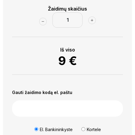
Žaidimų skaičius
Iš viso
9
€
Gauti žaidimo kodą el. paštu
El. Bankininkyste
Kortele