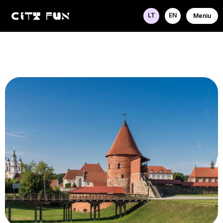
LT
EN
Meniu