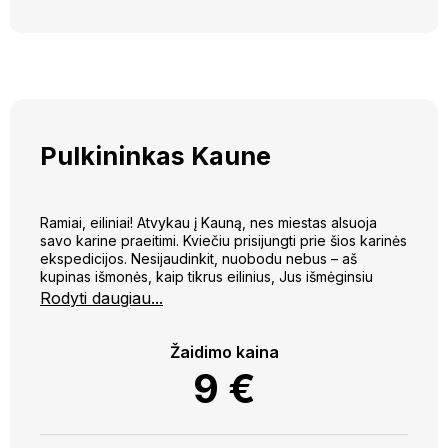
Pulkininkas Kaune
Ramiai, eiliniai! Atvykau į Kauną, nes miestas alsuoja
savo karine praeitimi. Kviečiu prisijungti prie šios karinės
ekspedicijos. Nesijaudinkit, nuobodu nebus – aš
kupinas išmonės, kaip tikrus eilinius, Jus išmėginsiu
įvairiomis užduotimis. Žygiuosime nuo Karo muziejaus,
Rodyti daugiau...
užsuksim į Laisvės alėją, atiduosim pagarbą prie
karininkų ramovės, apžiūrėsim telegrafą, kol galiausiai
išsiskirsime Ramybės parke.
Žaidimo kaina
9
€