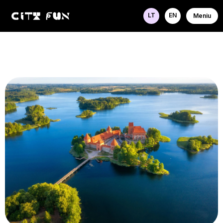
LT
EN
Meniu