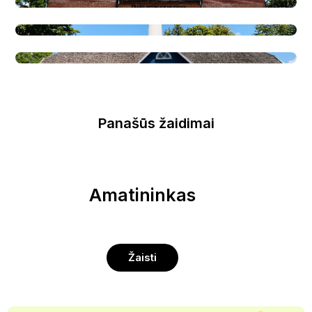
Panašūs žaidimai
Amatininkas
Žaisti