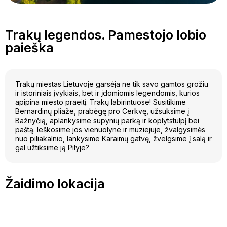
Trakų legendos. Pamestojo lobio
paieška
Trakų miestas Lietuvoje garsėja ne tik savo gamtos grožiu
ir istoriniais įvykiais, bet ir įdomiomis legendomis, kurios
apipina miesto praeitį. Trakų labirintuose! Susitikime
Bernardinų pliaže, prabėgę pro Cerkvę, užsuksime į
Bažnyčią, aplankysime supynių parką ir koplytstulpį bei
paštą. Ieškosime jos vienuolyne ir muziejuje, žvalgysimės
nuo piliakalnio, lankysime Karaimų gatvę, žvelgsime į salą ir
gal užtiksime ją Pilyje?
Žaidimo lokacija