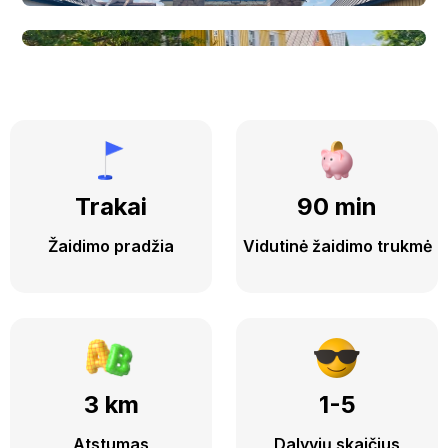
Trakai
90 min
Žaidimo pradžia
Vidutinė žaidimo trukmė
3 km
1-5
Atstumas
Dalyvių skaičius