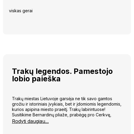
viskas gerai
Trakų legendos. Pamestojo
lobio paieška
Trakų miestas Lietuvoje garsėja ne tik savo gamtos
grožiu ir istoriniais įvykiais, bet ir įdomiomis legendomis,
kurios apipina miesto praeitį. Trakų labirintuose!
Susitikime Bernardinų pliaže, prabėgę pro Cerkvę,
užsuksime į Bažnyčią, aplankysime supynių parką ir
Rodyti daugiau...
koplytstulpį bei paštą. Ieškosime jos vienuolyne ir
muziejuje, žvalgysimės nuo piliakalnio, lankysime