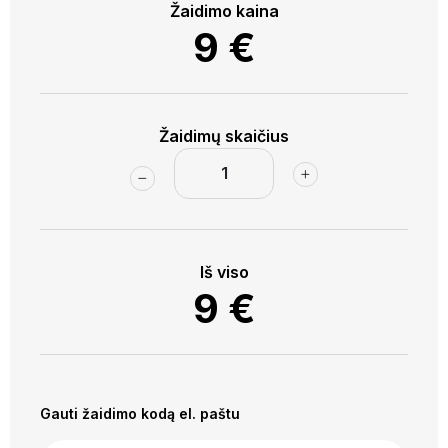
Karaimų gatvę, žvelgsime į salą ir gal užtiksime ją Pilyje?
Žaidimo kaina
9
€
Žaidimų skaičius
Iš viso
9
€
Gauti žaidimo kodą el. paštu